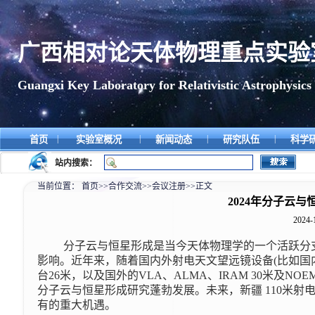
广西相对论天体物理重点实验
Guangxi Key Laboratory for Relativistic Astrophysics
|
|
|
|
首页
实验室概况
新闻动态
研究队伍
科学
站内搜索：
当前位置：
首页
>>
合作交流
>>
会议注册
>>
正文
2024年分子云
2024-
分子云与恒星形成是当今天体物理学的一个活跃分
影响。近年来，随着国内外射电天文望远镜设备(比如国内的
台26米，以及国外的VLA、ALMA、IRAM 30米及
分子云与恒星形成研究蓬勃发展。未来，新疆 110米射
有的重大机遇。