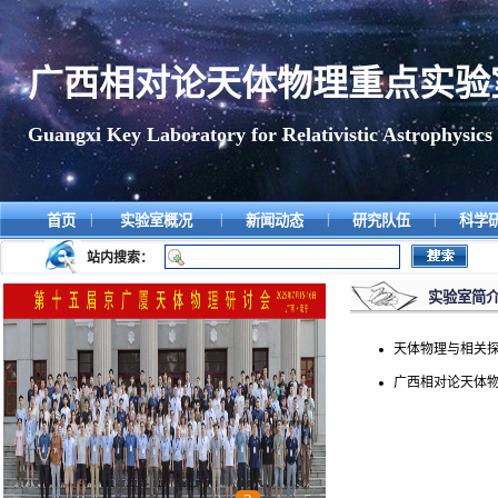
广西相对论天体物理重点实验
Guangxi Key Laboratory for Relativistic Astrophysics
|
|
|
|
首页
实验室概况
新闻动态
研究队伍
科学
站内搜索：
实验室简
天体物理与相关
广西相对论天体物