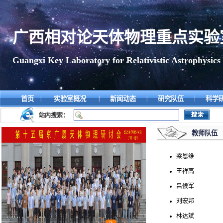
广西相对论天体物理重点实验
Guangxi Key Laboratory for Relativistic Astrophysics
|
|
|
|
首页
实验室概况
新闻动态
研究队伍
科学
站内搜索：
教师队伍
梁恩维
王祥高
吕候军
刘宏邦
林达斌