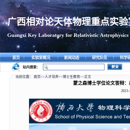
广西相对论天体物理重点实验
Guangxi Key Laboratory for Relativistic Astrophysics
|
|
|
|
首页
实验室概况
新闻动态
研究队伍
科学
站内搜索：
当前位置：
首页
>>
人才培养
>>
博士生教育
>>
正文
蒙之森博士学位论文答辩：
2023-