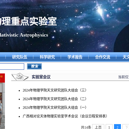
物理重点实验室
tivistic Astrophysics
|
|
|
|
|
态
研究队伍
科学研究
学术报告
合作交流
天
实验室会议
当前位
2024年物理学院天文研究团队大组会（三）
2024年物理学院天文研究团队大组会（二）
2024年物理学院天文研究团队大组会（一）
广西相对论天体物理实验室学术会议（会议日程安排表）
共14条
上页
1
2
下