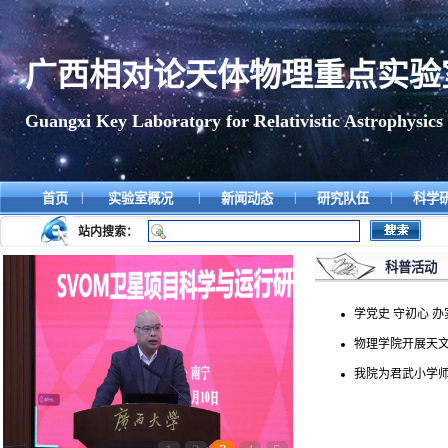
广西相对论天体物理重点实验
Guangxi Key Laboratory for Relativistic Astrophysics
|
|
|
|
首页
实验室概况
新闻动态
研究队伍
科学
站内搜索：
科普活动
学党史 守初心 
物理学院开展天
我院为君武小学